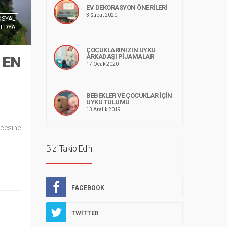
EV DEKORASYON ÖNERILERI
3 Şubat 2020
OSYAL
EDYA
ÇOCUKLARINIZIN UYKU
ARKADAŞI PIJAMALAR
 EN
17 Ocak 2020
BEBEKLER VE ÇOCUKLAR İÇIN
UYKU TULUMU
13 Aralık 2019
icesine
Bizi Takip Edin
FACEBOOK
TWITTER