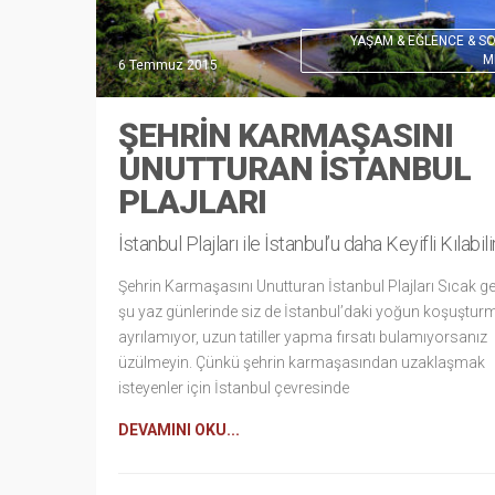
YAŞAM & EĞLENCE & S
M
6 Temmuz 2015
ŞEHRIN KARMAŞASINI
UNUTTURAN İSTANBUL
PLAJLARI
İstanbul Plajları ile İstanbul’u daha Keyifli Kılabili
Şehrin Karmaşasını Unutturan İstanbul Plajları Sıcak g
şu yaz günlerinde siz de İstanbul’daki yoğun koşuştu
ayrılamıyor, uzun tatiller yapma fırsatı bulamıyorsanız
üzülmeyin. Çünkü şehrin karmaşasından uzaklaşmak
isteyenler için İstanbul çevresinde
DEVAMINI OKU...