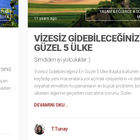
OSYAL
YAŞAM & EĞLENCE & S
EDYA
M
11 years ago
VIZESIZ GIDEBILECEĞINIZ
GÜZEL 5 ÜLKE
Şimdiden iyi yolculuklar :)
rsiniz.
Vizesiz Gidebileceğiniz En Güzel 5 Ülke Başka kültürleri
keşfedip yeni maceralara yol açmak isteyenlerin ve del
eçen
seyahat etmekten hoşlananların en büyük problemi, bir
rmadan
ülkeden diğerine geçerken vize alma sorunu. Sizler
DEVAMINI OKU...
T.Tunay