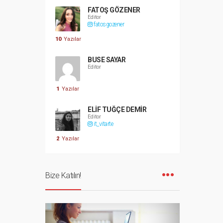
FATOŞ GÖZENER
Editor
fatosgozener
10
Yazılar
BUSE SAYAR
Editor
1
Yazılar
ELIF TUĞÇE DEMIR
Editor
it_vitarte
2
Yazılar
Bize Katılın!