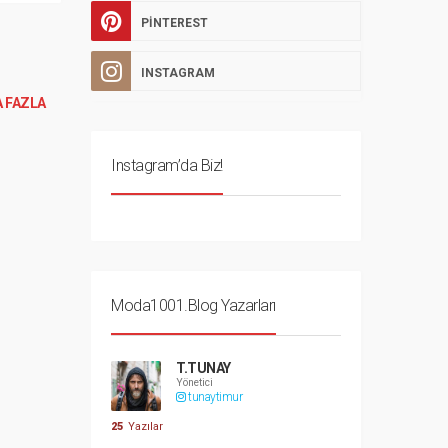
PINTEREST
INSTAGRAM
 FAZLA
Instagram’da Biz!
Moda1001.Blog Yazarları
T.TUNAY
Yönetici
tunaytimur
25
Yazılar