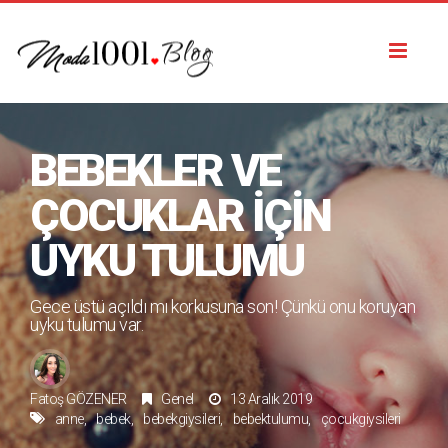
Toggl
naviga
BEBEKLER VE
ÇOCUKLAR İÇIN
UYKU TULUMU
Gece üstü açıldı mı korkusuna son! Çünkü onu koruyan
uyku tulumu var.
Fatoş GÖZENER
Genel
13 Aralık 2019
anne
bebek
bebekgiysileri
bebektulumu
çocukgiysileri