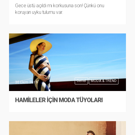
Gece üstü açıldı mı korkusuna son! Çünkü onu
koruyan uyku tulumu var.
Genel
MODA & TREND
30 Ekim 2019
HAMILELER İÇIN MODA TÜYOLARI