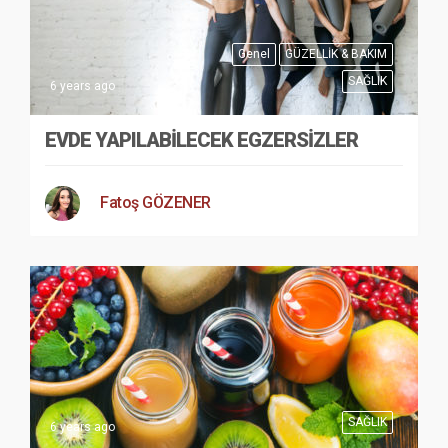
Genel
GÜZELLİK & BAKIM
SAĞLIK
6 years ago
EVDE YAPILABILECEK EGZERSIZLER
Fatoş GÖZENER
SAĞLIK
6 years ago