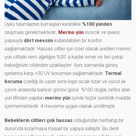
Uyku tulumlarının kumaşları kesinlikle
%100 yünden
oluşması gerekmektedir
.
Merino yün
incecik ve ipeksi
yapısıyla
dört mevsim
kullanılabilen bir konfor
sağlamaktadır. Hassas ciltler için özel olarak üretilen merino
yün ciltteki nem ağırlığını %30’ a kadar emer ve teri çekip
bebeğinizin cildinden uzaklaştırır. Aynı zamanda güneş
ışınlarına karşı +30 UV koruması sağlamaktadır.
Termal
koruma
özelliği ile yazın serin kışın sıcak tutar ve vücut ile
çevre arasında bariyer görevi görür. %100 doğal, nefes alan
yün lifinden yapılan
merino yün
içinde hiçbir sentetik madde
içermemektedir. 4 mevsime uygun olarak üretilmiştir.
Bebeklerin ciltleri çok hassas
olduğundan herhangi bir
durumda kızarmaya müsait bir yapıya sahiptir. Bu denli