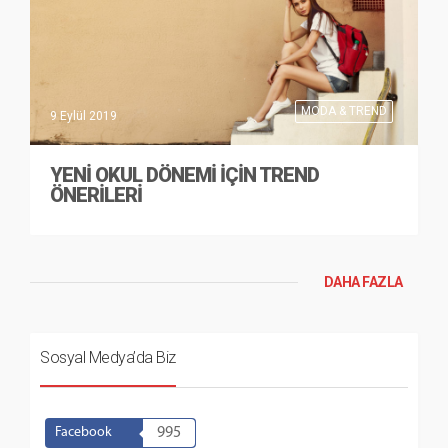
MODA & TREND
9 Eylül 2019
YENI OKUL DÖNEMI İÇIN TREND
ÖNERILERI
DAHA FAZLA
Sosyal Medya’da Biz
Facebook
995