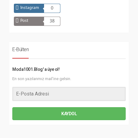
Instagram
0
Post
38
E-Bülten
Moda1001.Blog' a üye ol!
En son yazılarımız mail'ine gelsin.
KAYDOL